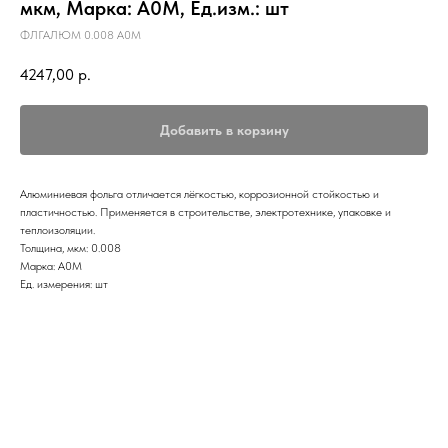
мкм, Марка: А0М, Ед.изм.: шт
ФЛГАЛЮМ 0.008 А0М
4247,00
р.
Добавить в корзину
Алюминиевая фольга отличается лёгкостью, коррозионной стойкостью и
пластичностью. Применяется в строительстве, электротехнике, упаковке и
теплоизоляции.
Толщина, мкм: 0.008
Марка: А0М
Ед. измерения: шт