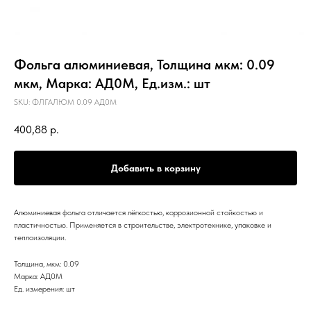
Фольга алюминиевая, Толщина мкм: 0.09
мкм, Марка: АД0М, Ед.изм.: шт
SKU:
ФЛГАЛЮМ 0.09 АД0М
400,88
р.
Добавить в корзину
Алюминиевая фольга отличается лёгкостью, коррозионной стойкостью и
пластичностью. Применяется в строительстве, электротехнике, упаковке и
теплоизоляции.
Толщина, мкм: 0.09
Марка: АД0М
Ед. измерения: шт