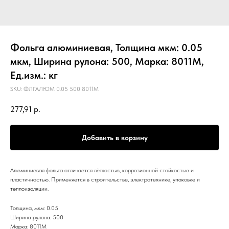
Фольга алюминиевая, Толщина мкм: 0.05
мкм, Ширина рулона: 500, Марка: 8011М,
Ед.изм.: кг
SKU:
ФЛГАЛЮМ 0.05 500 8011М
277,91
р.
Добавить в корзину
Алюминиевая фольга отличается лёгкостью, коррозионной стойкостью и
пластичностью. Применяется в строительстве, электротехнике, упаковке и
теплоизоляции.
Толщина, мкм: 0.05
Ширина рулона: 500
Марка: 8011М