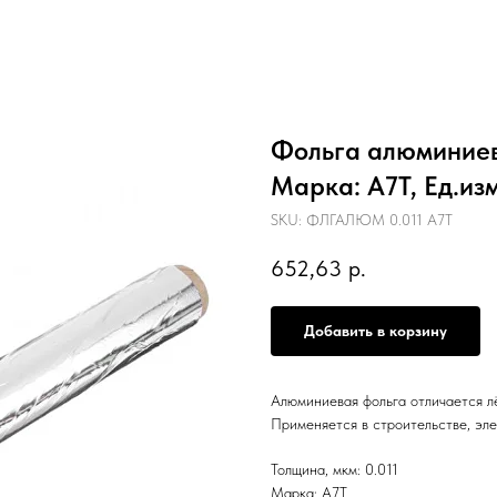
Фольга алюминиева
Марка: А7Т, Ед.изм
SKU:
ФЛГАЛЮМ 0.011 А7Т
652,63
р.
Добавить в корзину
Алюминиевая фольга отличается л
Применяется в строительстве, эле
Толщина, мкм: 0.011
Марка: А7Т