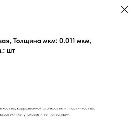
я, Толщина мкм: 0.011 мкм,
.: шт
ёгкостью, коррозионной стойкостью и пластичностью.
ктротехнике, упаковке и теплоизоляции.