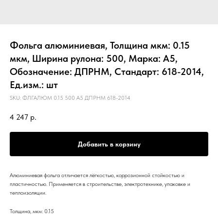
Фольга алюминиевая, Толщина мкм: 0.15
мкм, Ширина рулона: 500, Марка: А5,
Обозначение: ДПРНМ, Стандарт: 618-2014,
Ед.изм.: шт
SKU:
ФЛГАЛЮМ 0.15 500 А5 ДПРНМ 618-2014
4 247
р.
Добавить в корзину
Алюминиевая фольга отличается лёгкостью, коррозионной стойкостью и
пластичностью. Применяется в строительстве, электротехнике, упаковке и
теплоизоляции.
Толщина, мкм: 0.15