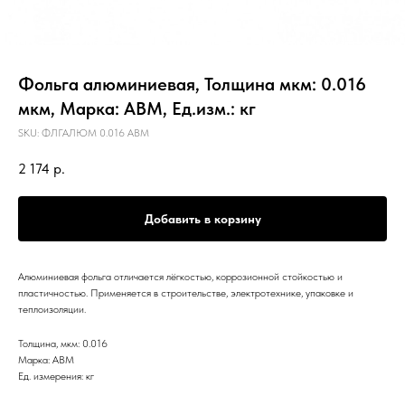
Фольга алюминиевая, Толщина мкм: 0.016
мкм, Марка: АВМ, Ед.изм.: кг
SKU:
ФЛГАЛЮМ 0.016 АВМ
2 174
р.
Добавить в корзину
Алюминиевая фольга отличается лёгкостью, коррозионной стойкостью и
пластичностью. Применяется в строительстве, электротехнике, упаковке и
теплоизоляции.
Толщина, мкм: 0.016
Марка: АВМ
Ед. измерения: кг