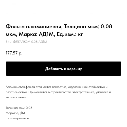
Фольга алюминиевая, Толщина мкм: 0.08
мкм, Марка: АД1М, Ед.изм.: кг
SKU:
ФЛГАЛЮМ 0.08 АД1М
177,57
р.
Добавить в корзину
Алюминиевая фольга отличается лёгкостью, коррозионной стойкостью и
пластичностью. Применяется в строительстве, электротехнике, упаковке и
теплоизоляции.
Толщина, мкм: 0.08
Марка: АД1М
Ед. измерения: кг