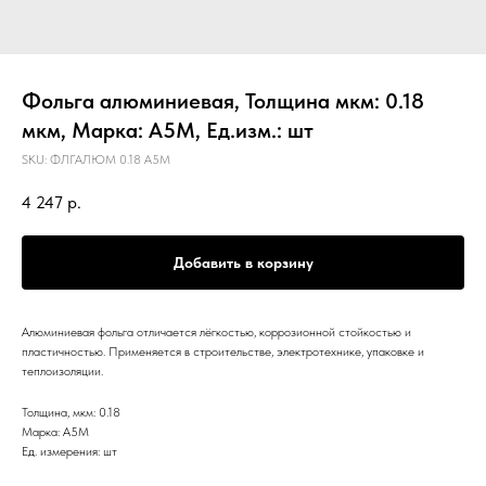
Фольга алюминиевая, Толщина мкм: 0.18
мкм, Марка: А5М, Ед.изм.: шт
SKU:
ФЛГАЛЮМ 0.18 А5М
4 247
р.
Добавить в корзину
Алюминиевая фольга отличается лёгкостью, коррозионной стойкостью и
пластичностью. Применяется в строительстве, электротехнике, упаковке и
теплоизоляции.
Толщина, мкм: 0.18
Марка: А5М
Ед. измерения: шт