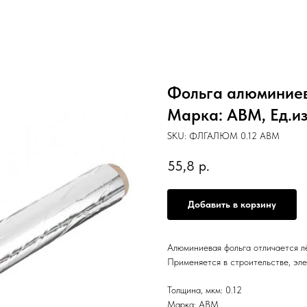
Фольга алюминиева
Марка: АВМ, Ед.изм
SKU:
ФЛГАЛЮМ 0.12 АВМ
55,8
р.
Добавить в корзину
Алюминиевая фольга отличается л
Применяется в строительстве, эле
Толщина, мкм: 0.12
Марка: АВМ