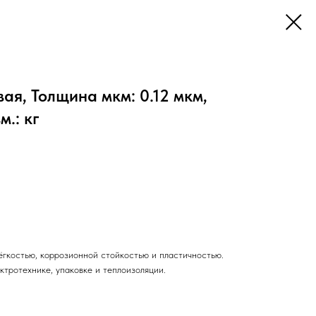
я, Толщина мкм: 0.12 мкм,
.: кг
ёгкостью, коррозионной стойкостью и пластичностью.
ктротехнике, упаковке и теплоизоляции.