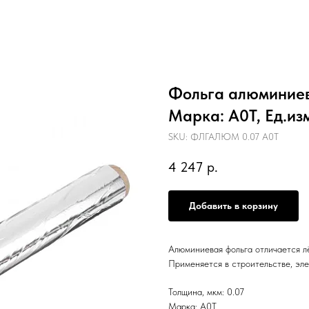
Фольга алюминиева
Марка: А0Т, Ед.изм
SKU:
ФЛГАЛЮМ 0.07 А0Т
4 247
р.
Добавить в корзину
Алюминиевая фольга отличается л
Применяется в строительстве, эле
Толщина, мкм: 0.07
Марка: А0Т