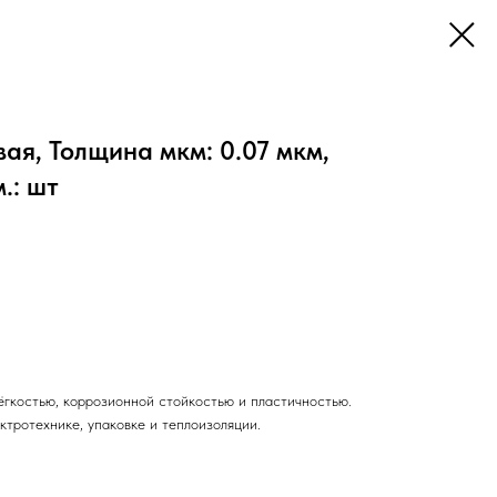
я, Толщина мкм: 0.07 мкм,
.: шт
ёгкостью, коррозионной стойкостью и пластичностью.
ктротехнике, упаковке и теплоизоляции.