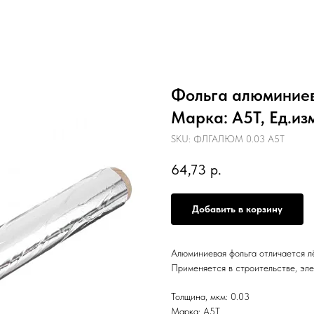
Фольга алюминиева
Марка: А5Т, Ед.изм
SKU:
ФЛГАЛЮМ 0.03 А5Т
64,73
р.
Добавить в корзину
Алюминиевая фольга отличается л
Применяется в строительстве, эле
Толщина, мкм: 0.03
Марка: А5Т