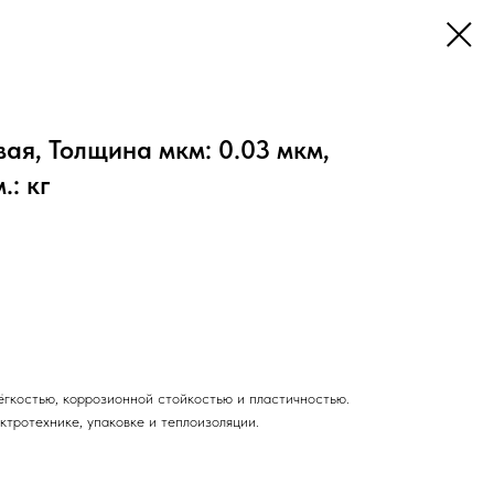
я, Толщина мкм: 0.03 мкм,
.: кг
ёгкостью, коррозионной стойкостью и пластичностью.
ктротехнике, упаковке и теплоизоляции.