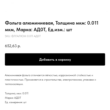
Фольга алюминиевая, Толщина мкм: 0.011
мкм, Марка: АД0Т, Ед.изм.: шт
SKU:
ФЛГАЛЮМ 0.011 АД0Т
652,63
р.
Добавить в корзину
Алюминиевая фольга отличается лёгкостью, коррозионной стойкостью и
пластичностью. Применяется в строительстве, электротехнике, упаковке и
теплоизоляции.
Толщина, мкм: 0.011
Марка: АД0Т
Ед. измерения: шт