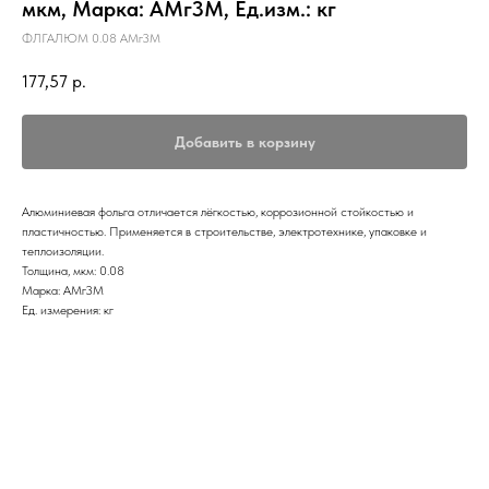
мкм, Марка: АМг3М, Ед.изм.: кг
ФЛГАЛЮМ 0.08 АМг3М
177,57
р.
Добавить в корзину
Алюминиевая фольга отличается лёгкостью, коррозионной стойкостью и
пластичностью. Применяется в строительстве, электротехнике, упаковке и
теплоизоляции.
Толщина, мкм: 0.08
Марка: АМг3М
Ед. измерения: кг