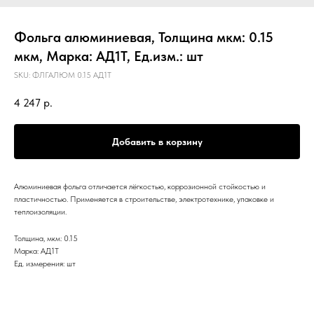
Фольга алюминиевая, Толщина мкм: 0.15
мкм, Марка: АД1Т, Ед.изм.: шт
SKU:
ФЛГАЛЮМ 0.15 АД1Т
4 247
р.
Добавить в корзину
Алюминиевая фольга отличается лёгкостью, коррозионной стойкостью и
пластичностью. Применяется в строительстве, электротехнике, упаковке и
теплоизоляции.
Толщина, мкм: 0.15
Марка: АД1Т
Ед. измерения: шт