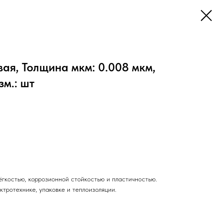
ая, Толщина мкм: 0.008 мкм,
зм.: шт
ёгкостью, коррозионной стойкостью и пластичностью.
ктротехнике, упаковке и теплоизоляции.