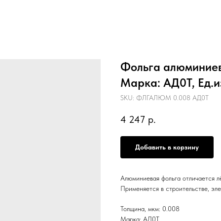
Фольга алюминиев
Марка: АД0Т, Ед.и
SKU:
ФЛГАЛЮМ 0.008 АД0Т
4 247
р.
Добавить в корзину
Алюминиевая фольга отличается л
Применяется в строительстве, эле
Толщина, мкм: 0.008
Марка: АД0Т