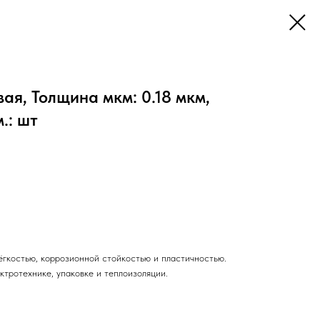
я, Толщина мкм: 0.18 мкм,
.: шт
ёгкостью, коррозионной стойкостью и пластичностью.
ктротехнике, упаковке и теплоизоляции.