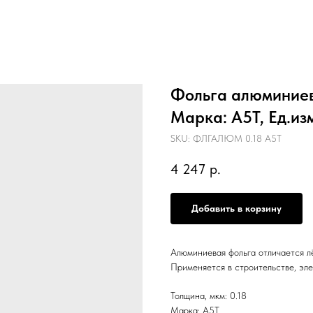
Фольга алюминиева
Марка: А5Т, Ед.изм
SKU:
ФЛГАЛЮМ 0.18 А5Т
4 247
р.
Добавить в корзину
Алюминиевая фольга отличается л
Применяется в строительстве, эле
Толщина, мкм: 0.18
Марка: А5Т