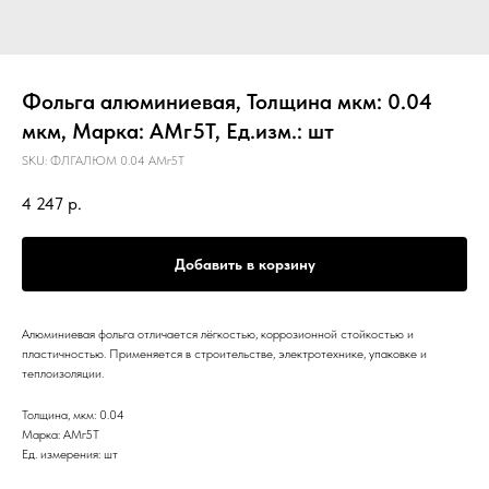
Фольга алюминиевая, Толщина мкм: 0.04
мкм, Марка: АМг5Т, Ед.изм.: шт
SKU:
ФЛГАЛЮМ 0.04 АМг5Т
4 247
р.
Добавить в корзину
Алюминиевая фольга отличается лёгкостью, коррозионной стойкостью и
пластичностью. Применяется в строительстве, электротехнике, упаковке и
теплоизоляции.
Толщина, мкм: 0.04
Марка: АМг5Т
Ед. измерения: шт