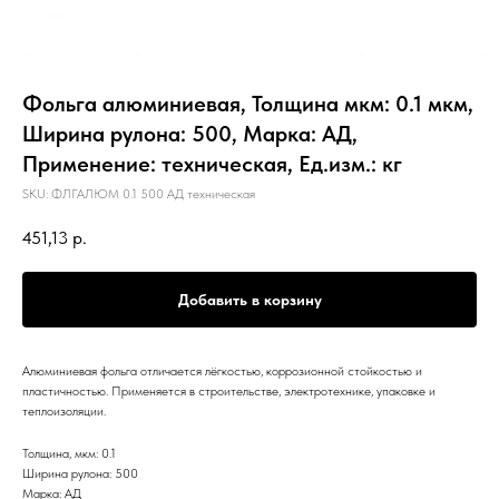
Фольга алюминиевая, Толщина мкм: 0.1 мкм,
Ширина рулона: 500, Марка: АД,
Применение: техническая, Ед.изм.: кг
SKU:
ФЛГАЛЮМ 0.1 500 АД техническая
451,13
р.
Добавить в корзину
Алюминиевая фольга отличается лёгкостью, коррозионной стойкостью и
пластичностью. Применяется в строительстве, электротехнике, упаковке и
теплоизоляции.
Толщина, мкм: 0.1
Ширина рулона: 500
Марка: АД