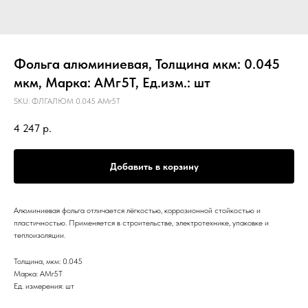
Фольга алюминиевая, Толщина мкм: 0.045
мкм, Марка: АМг5Т, Ед.изм.: шт
SKU:
ФЛГАЛЮМ 0.045 АМг5Т
4 247
р.
Добавить в корзину
Алюминиевая фольга отличается лёгкостью, коррозионной стойкостью и
пластичностью. Применяется в строительстве, электротехнике, упаковке и
теплоизоляции.
Толщина, мкм: 0.045
Марка: АМг5Т
Ед. измерения: шт