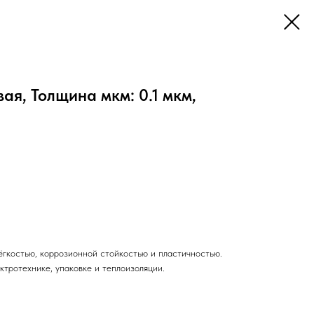
я, Толщина мкм: 0.1 мкм,
ёгкостью, коррозионной стойкостью и пластичностью.
ктротехнике, упаковке и теплоизоляции.