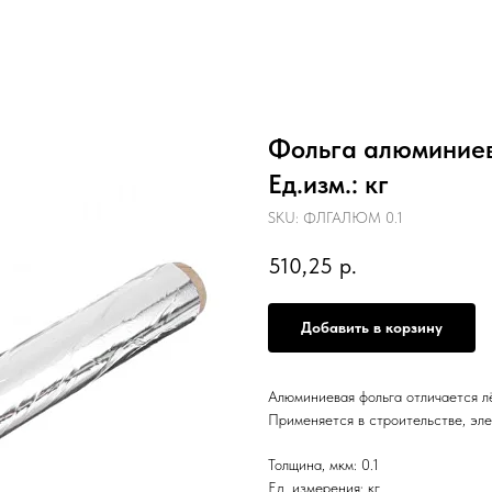
Фольга алюминиева
Ед.изм.: кг
SKU:
ФЛГАЛЮМ 0.1
510,25
р.
Добавить в корзину
Алюминиевая фольга отличается л
Применяется в строительстве, эле
Толщина, мкм: 0.1
Ед. измерения: кг