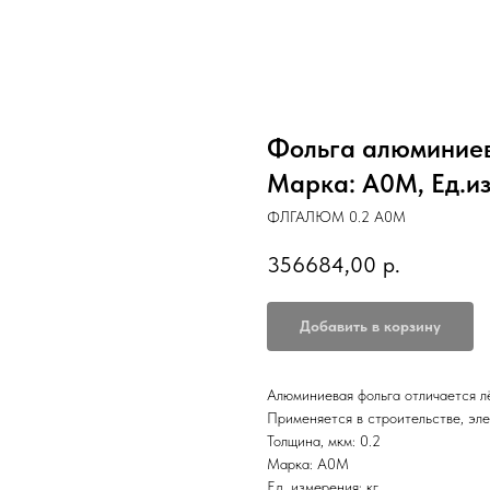
Фольга алюминиева
Марка: А0М, Ед.изм
ФЛГАЛЮМ 0.2 А0М
356684,00
р.
Добавить в корзину
Алюминиевая фольга отличается л
Применяется в строительстве, эле
Толщина, мкм: 0.2
Марка: А0М
Ед. измерения: кг