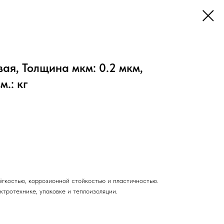
я, Толщина мкм: 0.2 мкм,
.: кг
ёгкостью, коррозионной стойкостью и пластичностью.
ктротехнике, упаковке и теплоизоляции.