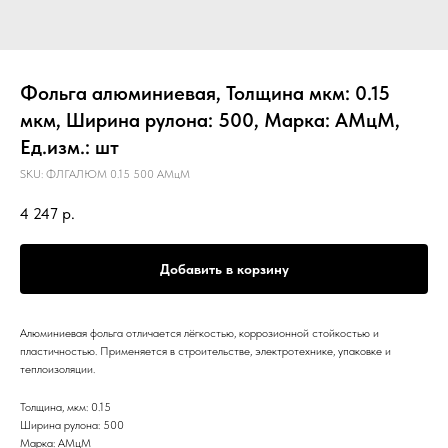
Фольга алюминиевая, Толщина мкм: 0.15
мкм, Ширина рулона: 500, Марка: АМцМ,
Ед.изм.: шт
SKU:
ФЛГАЛЮМ 0.15 500 АМцМ
4 247
р.
Добавить в корзину
Алюминиевая фольга отличается лёгкостью, коррозионной стойкостью и
пластичностью. Применяется в строительстве, электротехнике, упаковке и
теплоизоляции.
Толщина, мкм: 0.15
Ширина рулона: 500
Марка: АМцМ