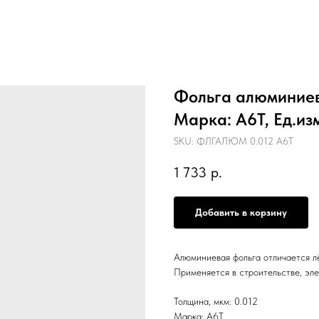
Фольга алюминиева
Марка: А6Т, Ед.изм
SKU:
ФЛГАЛЮМ 0.012 А6Т
1 733
р.
Добавить в корзину
Алюминиевая фольга отличается л
Применяется в строительстве, эле
Толщина, мкм: 0.012
Марка: А6Т