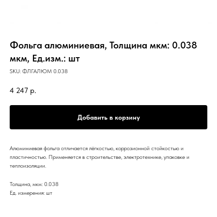
Фольга алюминиевая, Толщина мкм: 0.038
мкм, Ед.изм.: шт
SKU:
ФЛГАЛЮМ 0.038
4 247
р.
Добавить в корзину
Алюминиевая фольга отличается лёгкостью, коррозионной стойкостью и
пластичностью. Применяется в строительстве, электротехнике, упаковке и
теплоизоляции.
Толщина, мкм: 0.038
Ед. измерения: шт