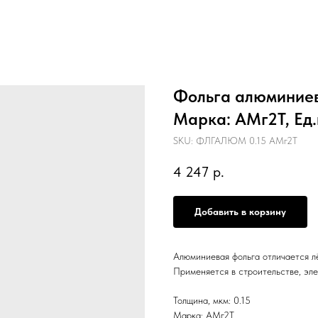
Фольга алюминиева
Марка: АМг2Т, Ед.
SKU:
ФЛГАЛЮМ 0.15 АМг2Т
4 247
р.
Добавить в корзину
Алюминиевая фольга отличается л
Применяется в строительстве, эле
Толщина, мкм: 0.15
Марка: АМг2Т