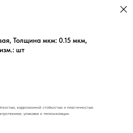
я, Толщина мкм: 0.15 мкм,
изм.: шт
ёгкостью, коррозионной стойкостью и пластичностью.
ктротехнике, упаковке и теплоизоляции.