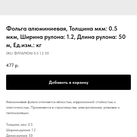
Фольга алюминиевая, Толщина мкм: 0.5
мкм, Ширина рулона: 1.2, Длина рулона: 50
м, Ед.изм.: кг
SKU:
ФЛГАЛЮМ 0.5 1.2 50
477
р.
Добавить в корзину
Алюминиевая фольга отличается лёгкостью, коррозионной стойкостью и
пластичностью. Применяется в строительстве, электротехнике, упаковке и
теплоизоляции.
Толщина, мкм: 0.5
Ширина рулона: 1.2
Длина рулона: 50