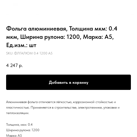
Фольга алюминиевая, Толщина мкм: 0.4
мкм, Ширина рулона: 1200, Марка: А5,
Ед.изм.: шт
SKU:
ФЛГАЛЮМ 0.4 1200 А5
4 247
р.
Добавить в корзину
Алюминиевая фольга отличается лёгкостью, коррозионной стойкостью и
пластичностью. Применяется в строительстве, электротехнике, упаковке и
теплоизоляции.
Толщина, мкм: 0.4
Ширина рулона: 1200
Марка: А5