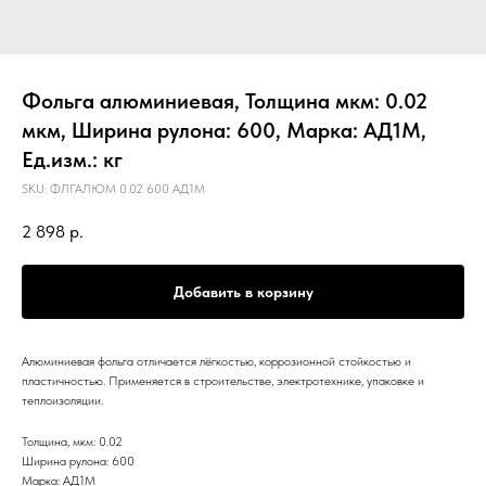
Фольга алюминиевая, Толщина мкм: 0.02
мкм, Ширина рулона: 600, Марка: АД1М,
Ед.изм.: кг
SKU:
ФЛГАЛЮМ 0.02 600 АД1М
2 898
р.
Добавить в корзину
Алюминиевая фольга отличается лёгкостью, коррозионной стойкостью и
пластичностью. Применяется в строительстве, электротехнике, упаковке и
теплоизоляции.
Толщина, мкм: 0.02
Ширина рулона: 600
Марка: АД1М