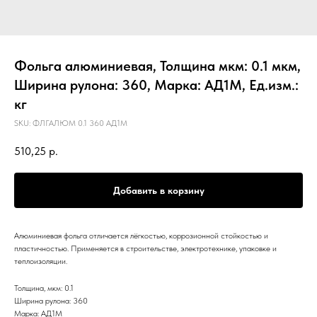
Фольга алюминиевая, Толщина мкм: 0.1 мкм,
Ширина рулона: 360, Марка: АД1М, Ед.изм.:
кг
SKU:
ФЛГАЛЮМ 0.1 360 АД1М
510,25
р.
Добавить в корзину
Алюминиевая фольга отличается лёгкостью, коррозионной стойкостью и
пластичностью. Применяется в строительстве, электротехнике, упаковке и
теплоизоляции.
Толщина, мкм: 0.1
Ширина рулона: 360
Марка: АД1М