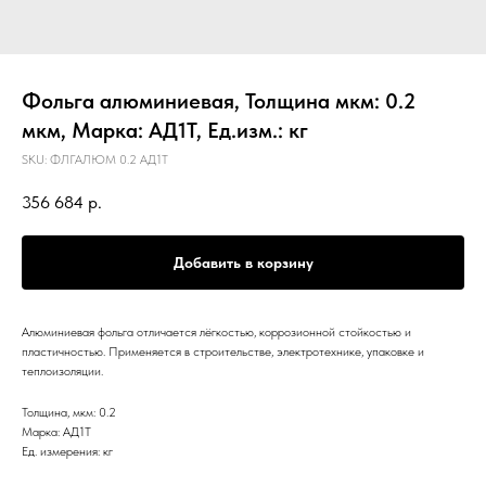
Фольга алюминиевая, Толщина мкм: 0.2
мкм, Марка: АД1Т, Ед.изм.: кг
SKU:
ФЛГАЛЮМ 0.2 АД1Т
356 684
р.
Добавить в корзину
Алюминиевая фольга отличается лёгкостью, коррозионной стойкостью и
пластичностью. Применяется в строительстве, электротехнике, упаковке и
теплоизоляции.
Толщина, мкм: 0.2
Марка: АД1Т
Ед. измерения: кг