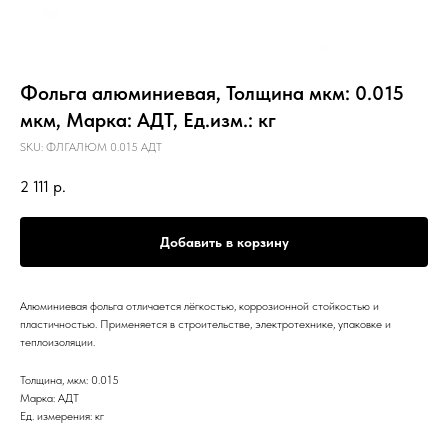
Фольга алюминиевая, Толщина мкм: 0.015
мкм, Марка: АДТ, Ед.изм.: кг
SKU:
ФЛГАЛЮМ 0.015 АДТ
2 111
р.
Добавить в корзину
Алюминиевая фольга отличается лёгкостью, коррозионной стойкостью и
пластичностью. Применяется в строительстве, электротехнике, упаковке и
теплоизоляции.
Толщина, мкм: 0.015
Марка: АДТ
Ед. измерения: кг