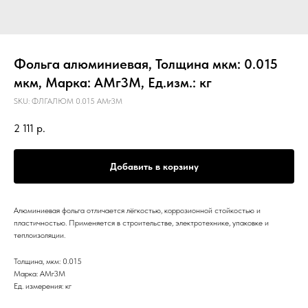
Фольга алюминиевая, Толщина мкм: 0.015
мкм, Марка: АМг3М, Ед.изм.: кг
SKU:
ФЛГАЛЮМ 0.015 АМг3М
2 111
р.
Добавить в корзину
Алюминиевая фольга отличается лёгкостью, коррозионной стойкостью и
пластичностью. Применяется в строительстве, электротехнике, упаковке и
теплоизоляции.
Толщина, мкм: 0.015
Марка: АМг3М
Ед. измерения: кг