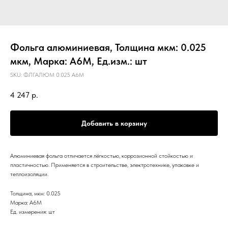
Фольга алюминиевая, Толщина мкм: 0.025
мкм, Марка: А6М, Ед.изм.: шт
SKU:
ФЛГАЛЮМ 0.025 А6М
4 247
р.
Добавить в корзину
Алюминиевая фольга отличается лёгкостью, коррозионной стойкостью и
пластичностью. Применяется в строительстве, электротехнике, упаковке и
теплоизоляции.
Толщина, мкм: 0.025
Марка: А6М
Ед. измерения: шт