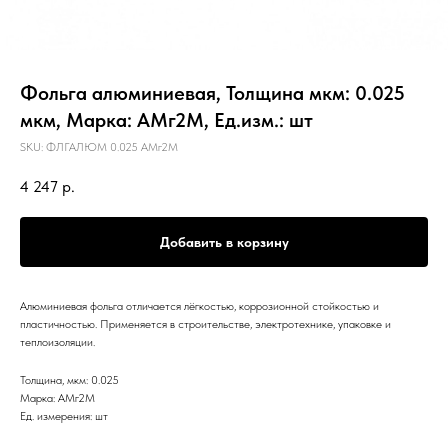
Фольга алюминиевая, Толщина мкм: 0.025
мкм, Марка: АМг2М, Ед.изм.: шт
SKU:
ФЛГАЛЮМ 0.025 АМг2М
4 247
р.
Добавить в корзину
Алюминиевая фольга отличается лёгкостью, коррозионной стойкостью и
пластичностью. Применяется в строительстве, электротехнике, упаковке и
теплоизоляции.
Толщина, мкм: 0.025
Марка: АМг2М
Ед. измерения: шт