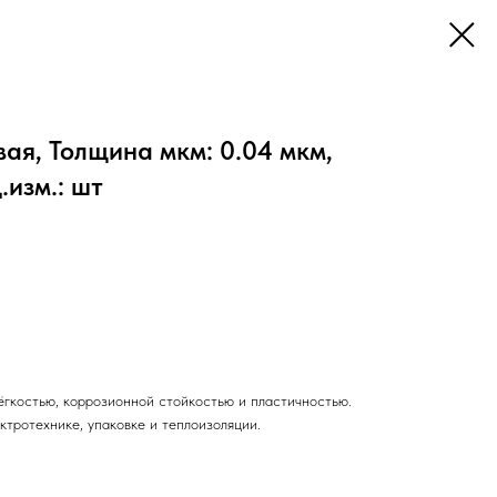
я, Толщина мкм: 0.04 мкм,
изм.: шт
ёгкостью, коррозионной стойкостью и пластичностью.
ктротехнике, упаковке и теплоизоляции.