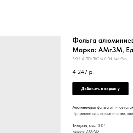
Фольга алюминиева
Марка: АМг3М, Ед.
SKU:
ФЛГАЛЮМ 0.04 АМг3М
4 247
р.
Добавить в корзину
Алюминиевая фольга отличается л
Применяется в строительстве, эле
Толщина, мкм: 0.04
Марка: АМг3М