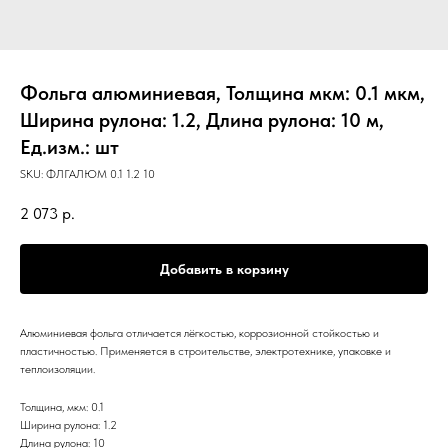
Фольга алюминиевая, Толщина мкм: 0.1 мкм,
Ширина рулона: 1.2, Длина рулона: 10 м,
Ед.изм.: шт
SKU:
ФЛГАЛЮМ 0.1 1.2 10
2 073
р.
Добавить в корзину
Алюминиевая фольга отличается лёгкостью, коррозионной стойкостью и
пластичностью. Применяется в строительстве, электротехнике, упаковке и
теплоизоляции.
Толщина, мкм: 0.1
Ширина рулона: 1.2
Длина рулона: 10