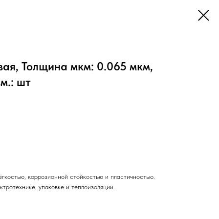
ая, Толщина мкм: 0.065 мкм,
м.: шт
ёгкостью, коррозионной стойкостью и пластичностью.
ктротехнике, упаковке и теплоизоляции.