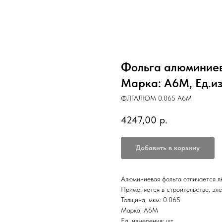
Фольга алюминиев
Марка: А6М, Ед.из
ФЛГАЛЮМ 0.065 А6М
4247,00
р.
Добавить в корзину
Алюминиевая фольга отличается л
Применяется в строительстве, эле
Толщина, мкм: 0.065
Марка: А6М
Ед. измерения: шт