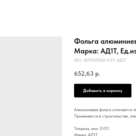
Фольга алюминиева
Марка: АД1Т, Ед.из
SKU:
ФЛГАЛЮМ 0.011 АД1Т
652,63
р.
Добавить в корзину
Алюминиевая фольга отличается л
Применяется в строительстве, эле
Толщина, мкм: 0.011
Марка: АД1Т