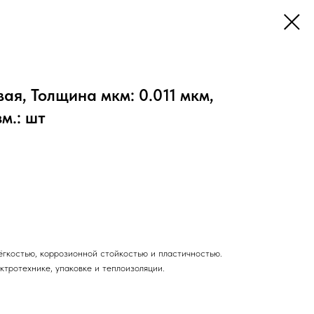
я, Толщина мкм: 0.011 мкм,
м.: шт
ёгкостью, коррозионной стойкостью и пластичностью.
ктротехнике, упаковке и теплоизоляции.