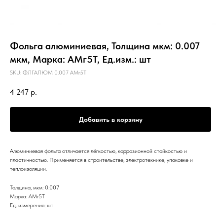
Фольга алюминиевая, Толщина мкм: 0.007
мкм, Марка: АМг5Т, Ед.изм.: шт
SKU:
ФЛГАЛЮМ 0.007 АМг5Т
4 247
р.
Добавить в корзину
Алюминиевая фольга отличается лёгкостью, коррозионной стойкостью и
пластичностью. Применяется в строительстве, электротехнике, упаковке и
теплоизоляции.
Толщина, мкм: 0.007
Марка: АМг5Т
Ед. измерения: шт