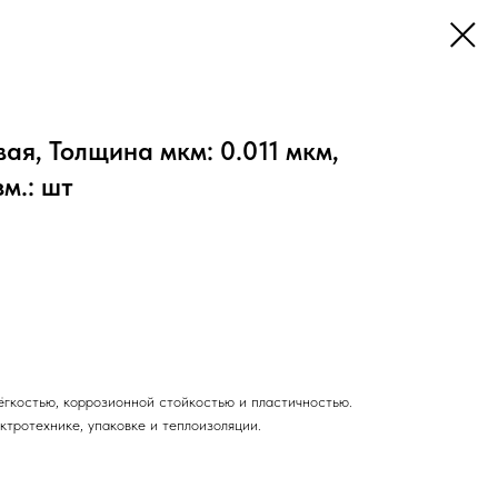
я, Толщина мкм: 0.011 мкм,
м.: шт
ёгкостью, коррозионной стойкостью и пластичностью.
ктротехнике, упаковке и теплоизоляции.