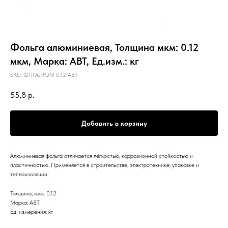
Фольга алюминиевая, Толщина мкм: 0.12
мкм, Марка: АВТ, Ед.изм.: кг
SKU:
ФЛГАЛЮМ 0.12 АВТ
55,8
р.
Добавить в корзину
Алюминиевая фольга отличается лёгкостью, коррозионной стойкостью и
пластичностью. Применяется в строительстве, электротехнике, упаковке и
теплоизоляции.
Толщина, мкм: 0.12
Марка: АВТ
Ед. измерения: кг